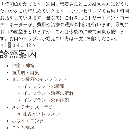
１時間位かかります。次回、患者さんとこの結果を元にどうし
たいかをこの時決めていきます。カウンセリングでも約１時間
お話をしていきます。当院ではこれを元にトリートメントコー
ディネーターが、費用や治療の選択の相談を行います。最初に
お口の歯型をとりますが、これは今後の治療で何度も使いま
す。お口のトラブルが絶えない方は一度ご相談ください。
投
<
1
2
3
4
…
12
>
診療案内
稿
虫歯・神経
の
歯周病・口臭
ペ
タカシ歯科のインプラント
インプラントの種類
ー
インプラント治療の流れ
ジ
インプラントの難症例
メンテナンス・予防
送
歯みがきレッスン
り
ホワイトニング
こども歯科