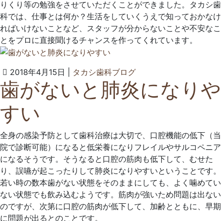
りくり等の勉強をさせていただくことができました。タカシ歯
ク
科では、仕事とは何か？生活をしていくうえで知っておかなけ
ればいけないことなど、スタッフが分からないことや不安なこ
とをプロに直接聞けるチャンスを作ってくれています。
2022
タ
2018年4月15日
|
タカシ歯科ブログ
歯がないと肺炎になりや
年
カ
6
シ
すい
月
歯
23
科
日
ク
全身の感染予防として歯科治療は大切で、口腔機能の低下（当
リ
院で診断可能）になると低栄養になりフレイルやサルコペニア
ニ
になるそうです。そうなると口腔の筋肉も低下して、むせた
ッ
り、誤嚥が起こったりして肺炎になりやすいということです。
ク
若い時の数本歯がない状態をそのままにしても、よく噛めてい
ない状態でも飲み込むようです。筋肉が強いため問題は出ない
のですが、次第に口腔の筋肉が低下して、加齢とともに、早期
に問題が出るとのことです。