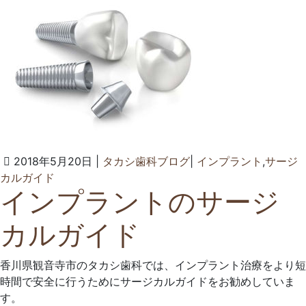
ク
2018年5月20日
|
タカシ歯科ブログ
|
インプラント
,
サージ
2025
タ
カルガイド
インプラントのサージ
年
カ
6
シ
カルガイド
月
歯
11
科
日
ク
香川県観音寺市のタカシ歯科では、インプラント治療をより短
リ
時間で安全に行うためにサージカルガイドをお勧めしていま
ニ
す。