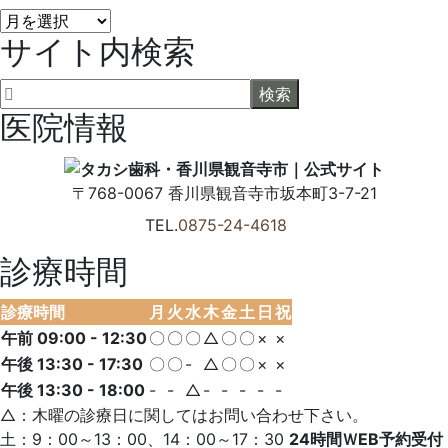
タ
サイト内検索
カ
シ
歯
科
医院情報
ブ
ロ
グ
〒768-0067
香川県
観音寺市
坂本町3-7-21
TEL.
0875-24-4618
診療時間
診療時間
月
火
水
木
金
土
日
祝
午前 09:00 - 12:30
〇
〇
〇
△
〇
〇
×
×
午後 13:30 - 17:30
〇
〇
-
△
〇
〇
×
×
午後 13:30 - 18:00
-
-
△
-
-
-
-
-
△：木曜の診療日に関してはお問い合わせ下さい。
土：9：00～13：00、14：00～17：30
24時間ＷEB予約受付