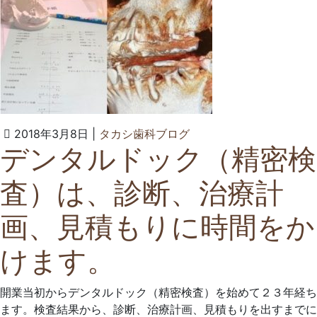
2022
タ
2018年3月8日
|
タカシ歯科ブログ
デンタルドック（精密検
年
カ
6
シ
査）は、診断、治療計
月
歯
23
科
画、見積もりに時間をか
日
ク
リ
けます。
ニ
ッ
ク
開業当初からデンタルドック（精密検査）を始めて２３年経ち
ます。検査結果から、診断、治療計画、見積もりを出すまでに