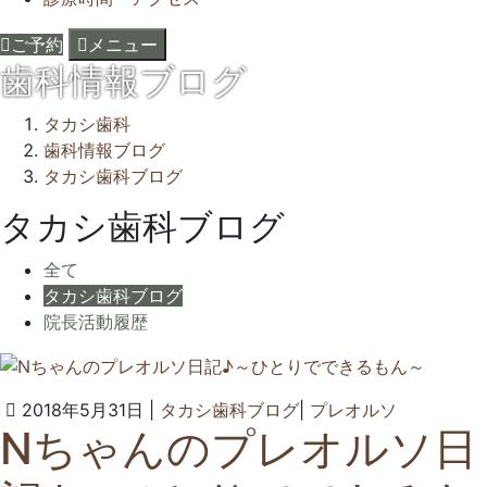
ご予約
メニュー
歯科情報ブログ
タカシ歯科
歯科情報ブログ
タカシ歯科ブログ
タカシ歯科ブログ
全て
タカシ歯科ブログ
院長活動履歴
2022
タ
2018年5月31日
|
タカシ歯科ブログ
|
プレオルソ
Nちゃんのプレオルソ日
年
カ
6
シ