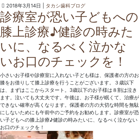
2022
タ
2018年3月14日
|
タカシ歯科ブログ
診療室が恐い子どもへの
年
カ
6
シ
膝上診療♪健診の時みた
月
歯
23
科
いに、なるべく泣かな
日
ク
リ
いお口のチェックを！
ニ
ッ
ク
小さいお子様や診療室に入れない子ども様は、保護者の方のお
膝をお借りして膝上診療を行うことがございます。３歳以下
は、まずはここからスタート。3歳以下のお子様は８割は泣き
ます。泣いても大丈夫です。午後は、お子様が眠くて、治療が
できない確率が高くなります。保護者の方の大切な時間を無駄
にしないためにも午前中のご予約をお勧めします。診療室が恐
い子どもへの膝上診療♪健診の時みたいに、なるべく泣かない
お口のチェックを！