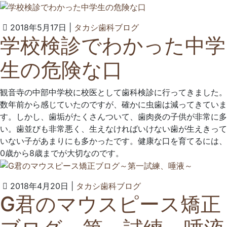
ッ
ク
2022
タ
2018年5月17日
|
タカシ歯科ブログ
学校検診でわかった中学
年
カ
6
シ
生の危険な口
月
歯
23
科
日
ク
観音寺の中部中学校に校医として歯科検診に行ってきました。
リ
数年前から感じていたのですが、確かに虫歯は減ってきていま
ニ
す。しかし、歯垢がたくさんついて、歯肉炎の子供が非常に多
ッ
い。歯並びも非常悪く、生えなければいけない歯が生えきって
ク
いない子があまりにも多かったです。健康な口を育てるには、
0歳から8歳までが大切なのです。
2022
タ
2018年4月20日
|
タカシ歯科ブログ
G君のマウスピース矯正
年
カ
6
シ
月
歯