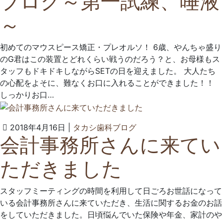
ブログ～第一試練、唾液
23
科
～
日
ク
リ
ニ
初めてのマウスピース矯正・プレオルソ！ 6歳、やんちゃ盛り
ッ
のG君はこの装置とどれくらい戦うのだろう？と、お母様もス
ク
タッフもドキドキしながらSETの日を迎えました。 大人たち
の心配をよそに、難なくお口に入れることができました！！
しっかりお口…
2022
タ
2018年4月16日
|
タカシ歯科ブログ
会計事務所さんに来てい
年
カ
6
シ
ただきました
月
歯
23
科
日
ク
スタッフミーティングの時間を利用して日ごろお世話になって
リ
いる会計事務所さんに来ていただき、生活に関するお金のお話
ニ
をしていただきました。日頃悩んでいた保険や年金、家計のや
ッ