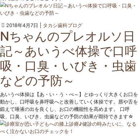
2022
タ
2018年4月7日
|
タカシ歯科ブログ
Nちゃんのプレオルソ日
年
カ
6
シ
記～あいうべ体操で口呼
月
歯
23
科
吸・口臭・いびき・虫歯
日
ク
リ
などの予防～
ニ
ッ
ク
あいうべ体操は【あ・い・う・べ～】とゆっくり大きくお口を
動かし、口呼吸を鼻呼吸へと改善していく体操です。唇や舌を
鍛えて唾液の出を良くし、お口の機能性を高めます。 口呼
吸、口臭、いびき、虫歯などの予防の効果が期待できます☆