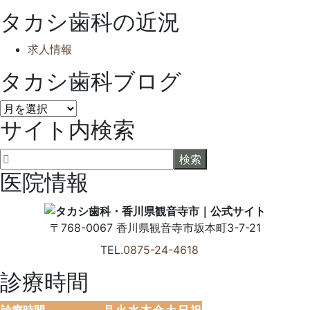
タカシ歯科の近況
求人情報
タカシ歯科ブログ
タ
サイト内検索
カ
シ
歯
科
医院情報
ブ
ロ
グ
〒768-0067
香川県
観音寺市
坂本町3-7-21
TEL.
0875-24-4618
診療時間
診療時間
月
火
水
木
金
土
日
祝