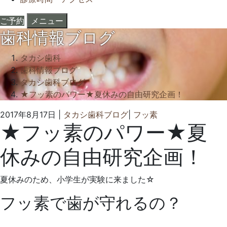
ご予約
メニュー
歯科情報ブログ
タカシ歯科
歯科情報ブログ
タカシ歯科ブログ
★フッ素のパワー★夏休みの自由研究企画！
2022
タ
2017年8月17日
|
タカシ歯科ブログ
|
フッ素
★フッ素のパワー★夏
年
カ
6
シ
休みの自由研究企画！
月
歯
23
科
日
ク
夏休みのため、小学生が実験に来ました☆
リ
フッ素で歯が守れるの？
ニ
ッ
ク