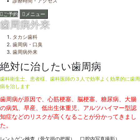
診療時間・アクセス
ご予約
メニュー
歯周病外来
タカシ歯科
歯周病・口臭
歯周病外来
絶対に治したい歯周病
2022
歯科衛生士、患者様、歯科医師の３人で効率よく効果的に歯周
年
病を治します
6
月
歯周病が原因で、心筋梗塞、脳梗塞、糖尿病、大腸
29
の病気、早産、低出生体重児、アルツハイマー型認
日
2022
タ
知症などのリスクが高くなることが分かってきまし
年
カ
た。
7
シ
月
歯
レントゲン検査（骨欠損の把握）、口腔内写真撮影）