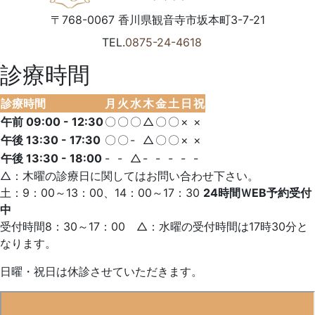
〒768-0067
香川県
観音寺市
坂本町3-7-21
TEL.
0875-24-4618
診療時間
診療時間
月
火
水
木
金
土
日
祝
午前 09:00 - 12:30
〇
〇
〇
△
〇
〇
×
×
午後 13:30 - 17:30
〇
〇
-
△
〇
〇
×
×
午後 13:30 - 18:00
-
-
△
-
-
-
-
-
△：木曜の診療日に関してはお問い合わせ下さい。
土：9：00～13：00、14：00～17：30
24時間ＷEB予約受付
中
受付時間8：30～17：00 △：水曜の受付時間は17時30分と
なります。
日曜・祝日は休診させていただきます。