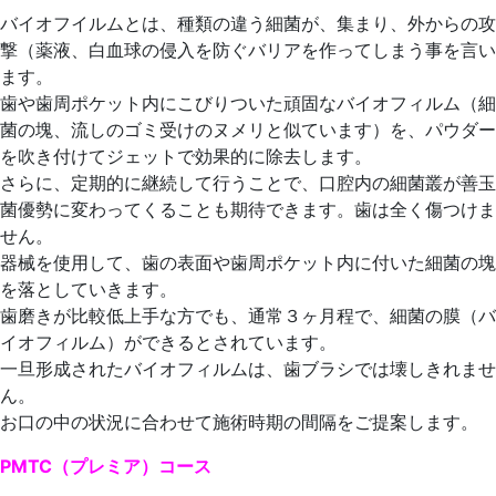
バイオフイルムとは、種類の違う細菌が、集まり、外からの攻
撃（薬液、白血球の侵入を防ぐバリアを作ってしまう事を言い
ます。
歯や歯周ポケット内にこびりついた頑固なバイオフィルム（細
菌の塊、流しのゴミ受けのヌメリと似ています）を、パウダー
を吹き付けてジェットで効果的に除去します。
さらに、定期的に継続して行うことで、口腔内の細菌叢が善玉
菌優勢に変わってくることも期待できます。歯は全く傷つけま
せん。
器械を使用して、歯の表面や歯周ポケット内に付いた細菌の塊
を落としていきます。
歯磨きが比較低上手な方でも、通常３ヶ月程で、細菌の膜（バ
イオフィルム）ができるとされています。
一旦形成されたバイオフィルムは、歯ブラシでは壊しきれませ
ん。
お口の中の状況に合わせて施術時期の間隔をご提案します。
PMTC（プレミア）コース