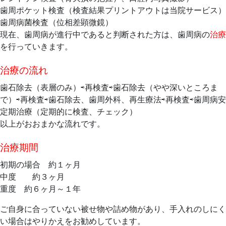
5
科
歯周ポケット検査（検査結果プリントアウトは当院サービス）
日
ク
歯周病菌検査（位相差顕微鏡）
リ
現在、歯周病が進行中であると判断された方は、歯周病の
治療
ニ
を行っていきます。
ッ
治療の流れ
ク
歯石除去（表層のみ）⇨再検査⇨歯石除去（やや深いところま
で）⇨再検査⇨歯石除去、歯周外科、再生療法⇨再検査⇨歯周病安
定期治療（定期的に検査、チェック）
以上がおおまかな流れです。
治療期間
初期の場合 約１ヶ月
中度 約３ヶ月
重度 約６ヶ月～１年
ご自身に合っていない被せ物や詰め物があり、手入れのしにく
い場合はやりかえをお勧めしています。