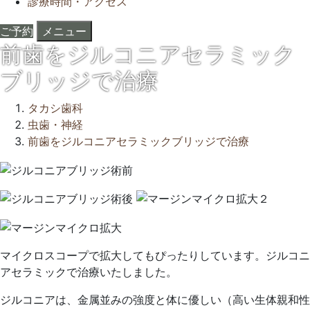
診療時間・アクセス
ご予約
メニュー
前歯をジルコニアセラミック
ブリッジで治療
タカシ歯科
虫歯・神経
前歯をジルコニアセラミックブリッジで治療
2022
年
5
月
25
日
マイクロスコープで拡大してもぴったりしています。ジルコニ
2022
タ
アセラミックで治療いたしました。
年
カ
ジルコニアは、金属並みの強度と体に優しい（高い生体親和性
6
シ