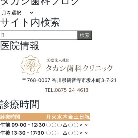
タカシ歯科ブログ
タ
サイト内検索
カ
シ
歯
科
医院情報
ブ
ロ
グ
〒768-0067
香川県
観音寺市
坂本町3-7-21
TEL.
0875-24-4618
診療時間
診療時間
月
火
水
木
金
土
日
祝
午前 09:00 - 12:30
〇
〇
〇
△
〇
〇
×
×
午後 13:30 - 17:30
〇
〇
-
△
〇
〇
×
×