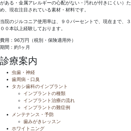
がある・金属アレルギーの心配がない・汚れが付きにくい）た
月
歯
め、現在注目されている素材・材料です。
3
科
日
ク
当院のジルコニア使用率は、９０パーセントで、現在まで、３
リ
００本以上経験しております。
ニ
ッ
費用：96万円（税別・保険適用外）
ク
期間：約1ヶ月
診療案内
虫歯・神経
歯周病・口臭
タカシ歯科のインプラント
インプラントの種類
インプラント治療の流れ
インプラントの難症例
メンテナンス・予防
歯みがきレッスン
ホワイトニング