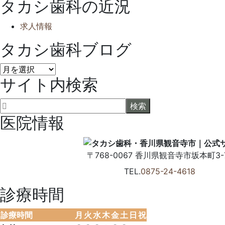
タカシ歯科の近況
求人情報
タカシ歯科ブログ
タ
サイト内検索
カ
シ
歯
科
医院情報
ブ
ロ
グ
〒768-0067
香川県
観音寺市
坂本町3-7
TEL.
0875-24-4618
診療時間
診療時間
月
火
水
木
金
土
日
祝