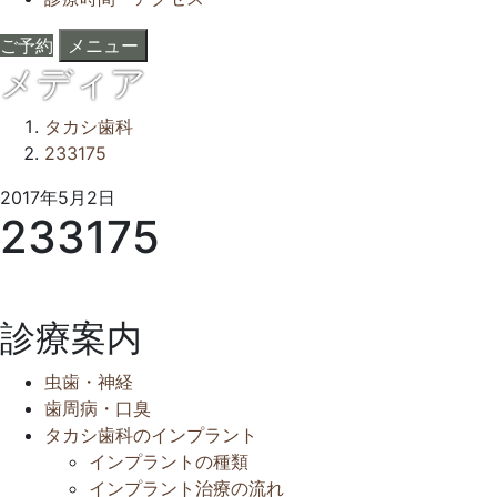
ご予約
メニュー
メディア
タカシ歯科
233175
2017
タ
2017年5月2日
233175
年
カ
5
シ
月
歯
2
科
診療案内
日
ク
リ
虫歯・神経
ニ
歯周病・口臭
ッ
タカシ歯科のインプラント
ク
インプラントの種類
インプラント治療の流れ