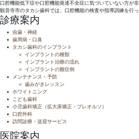
月
歯
口腔機能低下症や口腔機能発達不全症に気づいていない方が非
14
科
観音寺市のタカシ歯科では、口腔機能の検査や指導訓練を行っ
日
ク
診療案内
リ
ニ
虫歯・神経
ッ
歯周病・口臭
ク
タカシ歯科のインプラント
インプラントの種類
インプラント治療の流れ
インプラントの難症例
メンテナンス・予防
歯みがきレッスン
ホワイトニング
こども歯科
小児歯科矯正（拡大床矯正・プレオルソ）
口腔外科
訪問診療・送迎サービス
医院案内