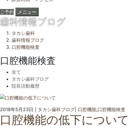
ご予約
メニュー
歯科情報ブログ
タカシ歯科
歯科情報ブログ
口腔機能検査
口腔機能検査
全て
タカシ歯科ブログ
院長活動履歴
2
タ
2018年5月23日
|
タカシ歯科ブログ
|
口腔機能
,
口腔機能検査
口腔機能の低下について
年
カ
6
シ