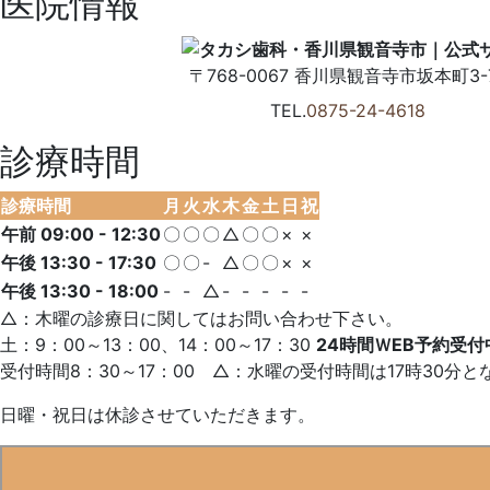
医院情報
ブ
ロ
グ
〒768-0067
香川県
観音寺市
坂本町3-7
TEL.
0875-24-4618
診療時間
診療時間
月
火
水
木
金
土
日
祝
午前 09:00 - 12:30
〇
〇
〇
△
〇
〇
×
×
午後 13:30 - 17:30
〇
〇
-
△
〇
〇
×
×
午後 13:30 - 18:00
-
-
△
-
-
-
-
-
△：木曜の診療日に関してはお問い合わせ下さい。
土：9：00～13：00、14：00～17：30
24時間ＷEB予約受付
受付時間8：30～17：00 △：水曜の受付時間は17時30分と
日曜・祝日は休診させていただきます。