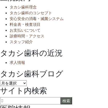
タカシ歯科理念
タカシ歯科のコンセプト
安心安全の消毒・滅菌システム
料金表・検査項目
お支払いについて
診療時間・アクセス
スタッフ紹介
タカシ歯科の近況
求人情報
タカシ歯科ブログ
タ
サイト内検索
カ
シ
歯
科